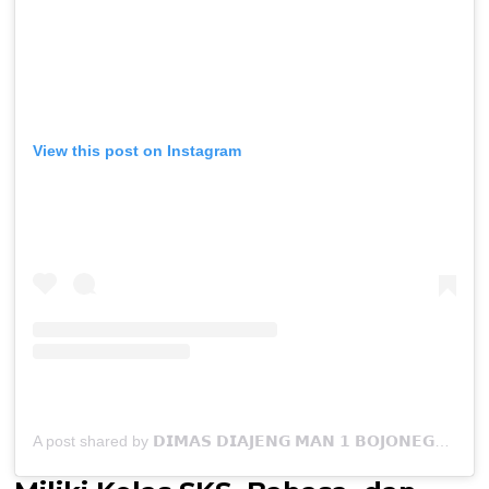
View this post on Instagram
A post shared by 𝗗𝗜𝗠𝗔𝗦 𝗗𝗜𝗔𝗝𝗘𝗡𝗚 𝗠𝗔𝗡 𝟭 𝗕𝗢𝗝𝗢𝗡𝗘𝗚𝗢𝗥𝗢 (@dimasdiajengmansabo)