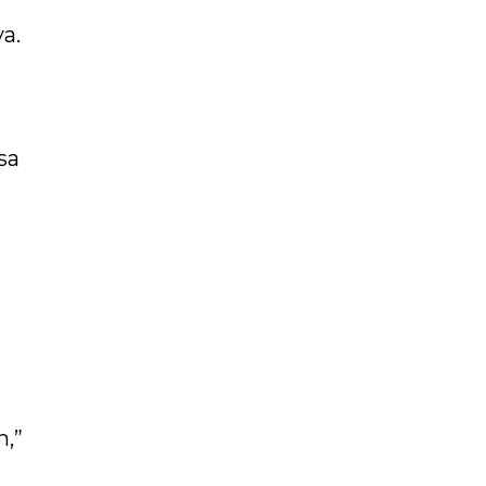
a.
sa
,”