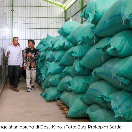
ngolahan porang di Desa Klino. (Foto: Bag. Prokopim Setda