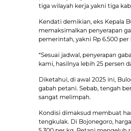
tiga wilayah kerja yakni tiga ka
Kendati demikian, eks Kepala B
memaksimalkan penyerapan gab
pemerintah, yakni Rp 6.500 per 
“Sesuai jadwal, penyerapan gabah
kami, hasilnya lebih 25 persen d
Diketahui, di awal 2025 ini, B
gabah petani. Sebab, tengah be
sangat melimpah.
Kondisi dimaksud membuat harga
tengkulak. Di Bojonegoro, harga 
5.300 per kg. Petani mengeluh r