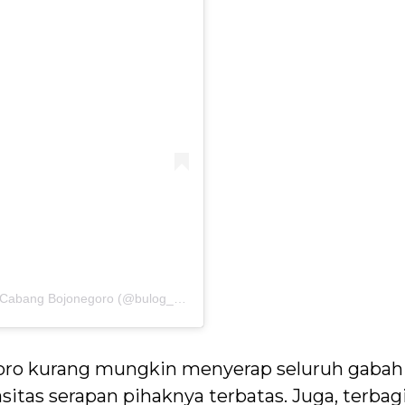
Sebuah kiriman dibagikan oleh Perum BULOG Cabang Bojonegoro (@bulog_bojonegoro)
goro kurang mungkin menyerap seluruh gabah
sitas serapan pihaknya terbatas. Juga, terbagi