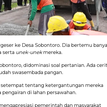
rgeser ke Desa Sobontoro. Dia bertemu bany
a serta
unek-unek
mereka.
obontoro, didominasi soal pertanian. Ada ceri
sudah
swasembada pangan.
i setempat tentang ketergantungan mereka
a pengairan di lahan persawahan.
mengapresiasi pemerintah dan masyarakat