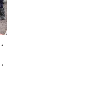
ak
ta