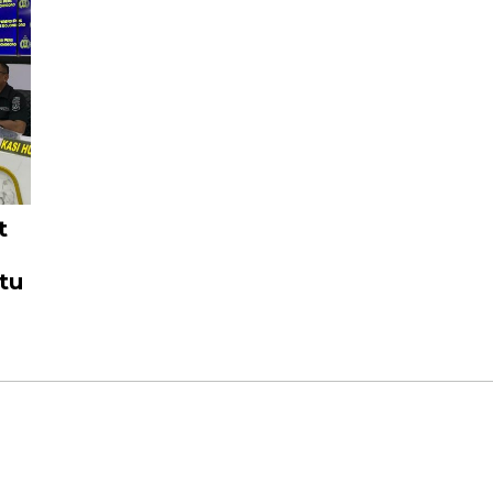
t
itu