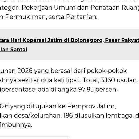
kategori Pekerjaan Umum dan Penataan Ruan
 Permukiman, serta Pertanian.
ara Hari Koperasi Jatim di Bojonegoro, Pasar Rakya
lan Santai
unan 2026 yang berasal dari pokok-pokok
ya sekitar dua kali lipat. Total, 3.160 usulan.
 dipersentase, ada di angka 97,85 persen.
26 yang ditujukan ke Pemprov Jatim,
lkan desa/kelurahan, 186 diusulkan lembaga, 
” imbuhnya.