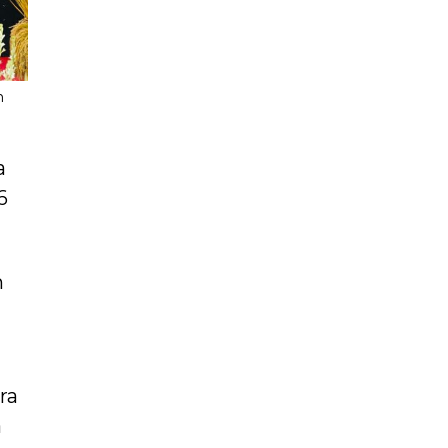
n
a
6
n
ra
a