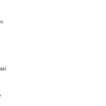
an
asi
D