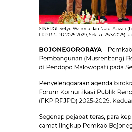
SINERGI: Setyo Wahono dan Nurul Azizah (t
FKP RPJPD 2025-2029, Selasa (25/3/2025) si
BOJONEGORORAYA
– Pemkab
Pembangunan (Musrenbang) Re
di Pendopo Malowopati pada Sel
Penyelenggaraan agenda birokr
Forum Komunikasi Publik Ren
(FKP RPJPD) 2025-2029. Keduan
Segenap pejabat teras, para kep
camat lingkup Pemkab Bojonegor