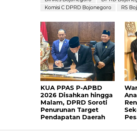
Komisi C DPRD Bojonegoro
RS Bo
KUA PPAS P-APBD
War
2026 Disahkan hingga
Ana
Malam, DPRD Soroti
Ren
Penurunan Target
Sek
Pendapatan Daerah
Pes