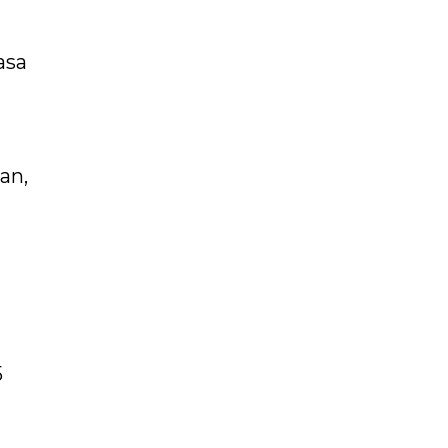
asa
an,
5