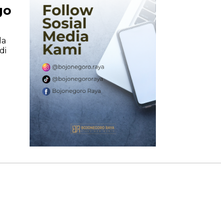
go
la
di