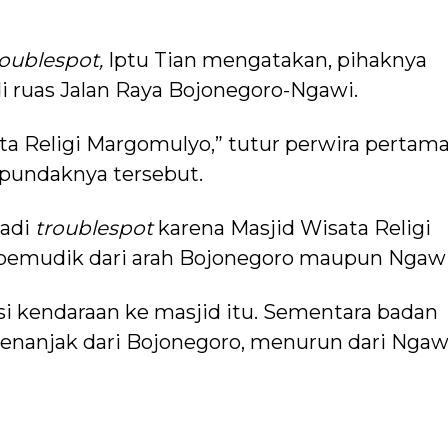
roublespot,
Iptu Tian mengatakan, pihaknya
di ruas Jalan Raya Bojonegoro-Ngawi.
ta Religi Margomulyo,” tutur perwira pertam
 pundaknya tersebut.
jadi
troublespot
karena Masjid Wisata Religi
 pemudik dari arah Bojonegoro maupun Ngawi
lasi kendaraan ke masjid itu. Sementara badan
enanjak dari Bojonegoro, menurun dari Ngaw