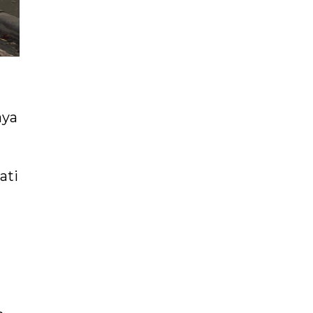
aya
ati