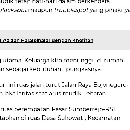
dik tetap hati-hati dalam berkendara.
blackspot
maupun
troublespot
yang pihakny
 Azizah Halalbihalal dengan Khofifah
g utama. Keluarga kita menunggu di rumah.
an sebagai kebutuhan,” pungkasnya.
n ini ruas jalan turut Jalan Raya Bojonegoro-
n laka lantas saat arus mudik Lebaran.
di ruas perempatan Pasar Sumberrejo-RSI
etapkan di ruas Desa Sukowati, Kecamatan