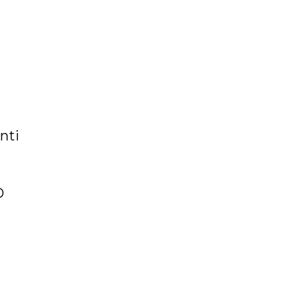
nti
D