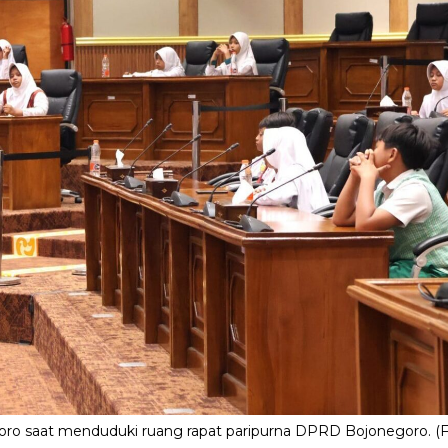
ro saat menduduki ruang rapat paripurna DPRD Bojonegoro. (F