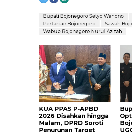
Bupati Bojonegoro Setyo Wahono
Pertanian Bojonegoro
Sawah Boj
Wabup Bojonegoro Nurul Azizah
KUA PPAS P-APBD
Bup
2026 Disahkan hingga
Opt
Malam, DPRD Soroti
Boj
Penurunan Target
UGG