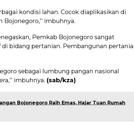
bagai kondisi lahan. Cocok diaplikasikan di
n Bojonegoro,’’ imbuhnya.
menegaskan, Pemkab Bojonegoro sangat
f di bidang pertanian. Pembangunan pertani
egoro sebagai lumbung pangan nasional
era,’’ imbuhnya.
(sab/kza)
Tangan Bojonegoro Raih Emas, Hajar Tuan Rumah