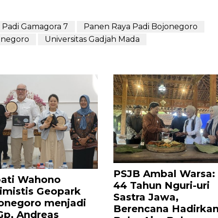
Padi Gamagora 7
Panen Raya Padi Bojonegoro
onegoro
Universitas Gadjah Mada
PSJB Ambal Warsa:
ati Wahono
44 Tahun Nguri-uri
imistis Geopark
Sastra Jawa,
onegoro menjadi
Berencana Hadirka
p, Andreas