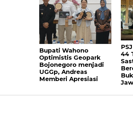
PSJ
Bupati Wahono
44 
Optimistis Geopark
Sas
Bojonegoro menjadi
Ber
UGGp, Andreas
Buk
Memberi Apresiasi
Ja