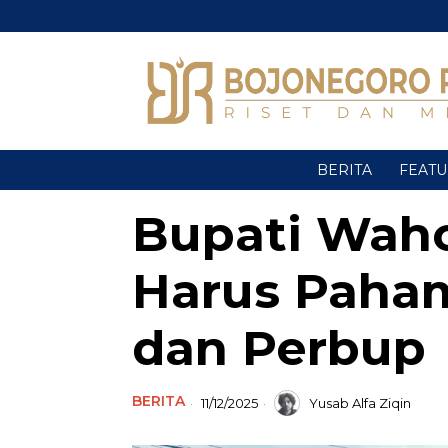
BERITA
FEAT
Bupati Waho
Harus Paha
dan Perbup
BERITA
11/12/2025
Yusab Alfa Ziqin