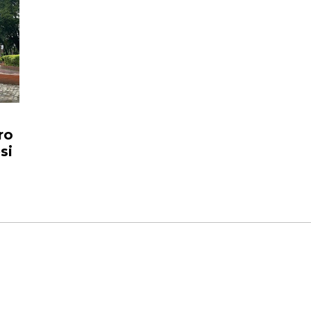
ro
si