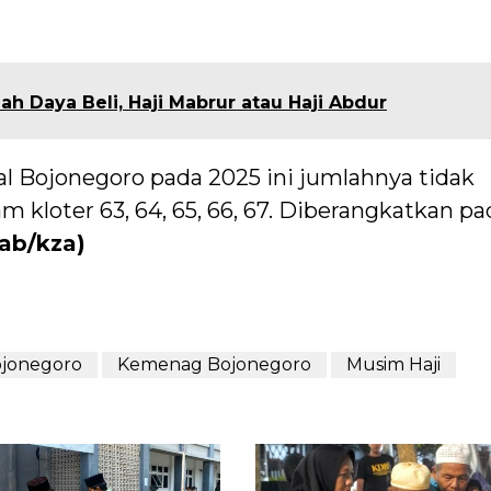
 Daya Beli, Haji Mabrur atau Haji Abdur
al Bojonegoro pada 2025 ini jumlahnya tidak
m kloter 63, 64, 65, 66, 67. Diberangkatkan pa
sab/kza)
ojonegoro
Kemenag Bojonegoro
Musim Haji