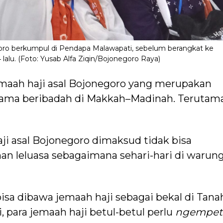
oro berkumpul di Pendapa Malawapati, sebelum berangkat ke
 lalu. (Foto: Yusab Alfa Ziqin/Bojonegoro Raya)
maah haji asal Bojonegoro yang merupakan
elama beribadah di Makkah–Madinah. Terutama
ji asal Bojonegoro dimaksud tidak bisa
an leluasa sebagaimana sehari-hari di warun
isa dibawa jemaah haji sebagai bekal di Tana
i, para jemaah haji betul-betul perlu
ngempet