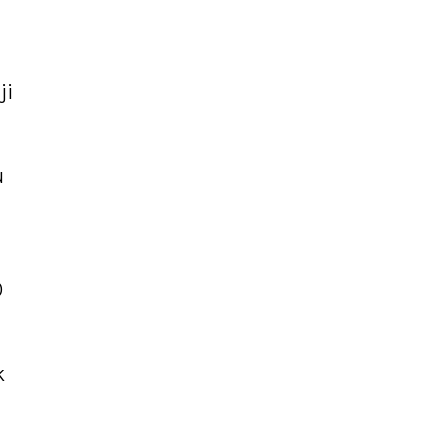
ji
u
0
k