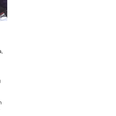
,
g
h