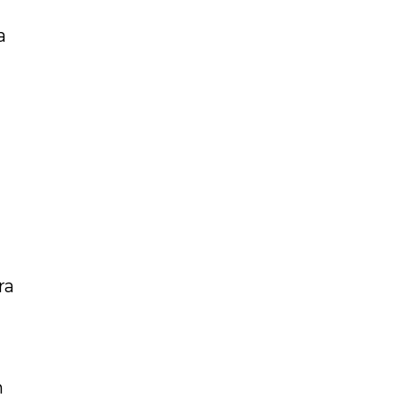
a
ra
n