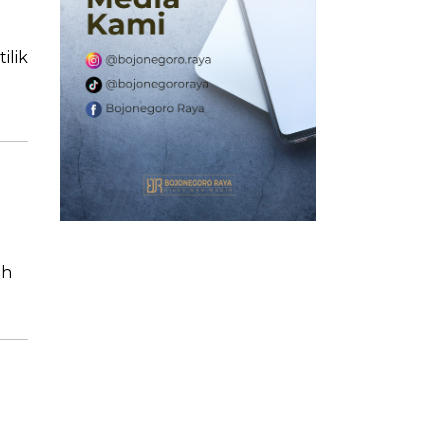
ilik
ah