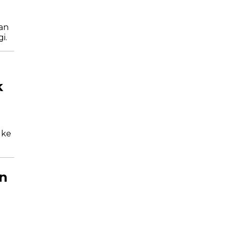
an
i.
k
 ke
an