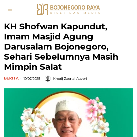
KH Shofwan Kapundut,
Imam Masjid Agung
Darusalam Bojonegoro,
Sehari Sebelumnya Masih
Mimpin Salat
BERITA
10/07/2025
Khorij Zaenal Assrori