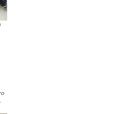
t
ro
.