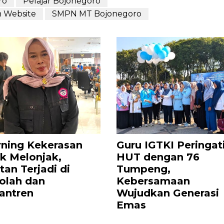
ro
Pelajar Bojonegoro
n Website
SMPN MT Bojonegoro
ning Kekerasan
Guru IGTKI Peringat
k Melonjak,
HUT dengan 76
tan Terjadi di
Tumpeng,
olah dan
Kebersamaan
antren
Wujudkan Generasi
Emas