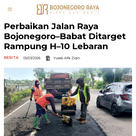
Perbaikan Jalan Raya
Bojonegoro–Babat Ditarget
Rampung H–10 Lebaran
BERITA
05/03/2026
Yusab Alfa Ziqin