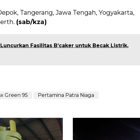
Depok, Tangerang, Jawa Tengah, Yogyakarta,
erth.
(sab/kza)
uncurkan Fasilitas B’caker untuk Becak Listrik,
x Green 95
Pertamina Patra Niaga