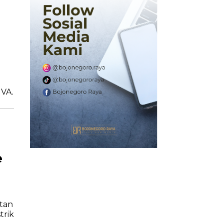
MVA.
e
atan
trik