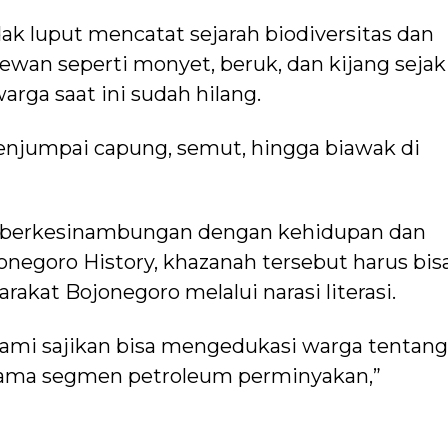
dak luput mencatat sejarah biodiversitas dan
ewan seperti monyet, beruk, dan kijang sejak
ga saat ini sudah hilang.
njumpai capung, semut, hingga biawak di
gi, berkesinambungan dengan kehidupan dan
onegoro History, khazanah tersebut harus bis
akat Bojonegoro melalui narasi literasi.
kami sajikan bisa mengedukasi warga tentang
tama segmen petroleum perminyakan,”