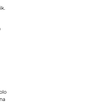
k.
n
olo
ona