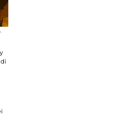
.
y
di
i