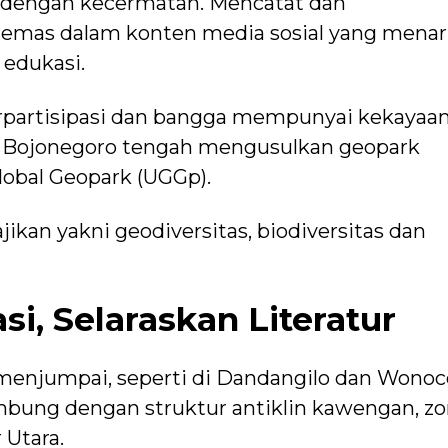
s dengan kecermatan. Mencatat dan
emas dalam konten media sosial yang menari
edukasi.
rpartisipasi dan bangga mempunyai kekayaa
ab Bojonegoro tengah mengusulkan geopark
obal Geopark (UGGp).
jikan yakni geodiversitas, biodiversitas dan
si, Selaraskan Literatur
 menjumpai, seperti di Dandangilo dan Wonoc
mbung dengan struktur antiklin kawengan, z
Utara.