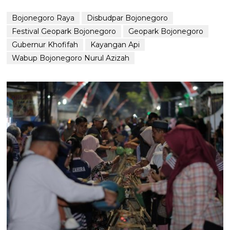
Bojonegoro Raya
Disbudpar Bojonegoro
Festival Geopark Bojonegoro
Geopark Bojonegoro
Gubernur Khofifah
Kayangan Api
Wabup Bojonegoro Nurul Azizah