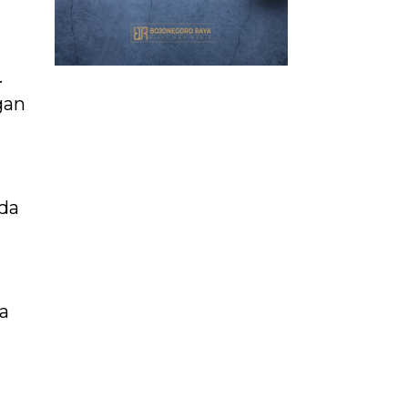
.
gan
da
ya