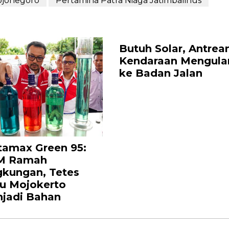
ojonegoro
Pertamina Patra Niaga Jatimbalinus
Butuh Solar, Antrea
Kendaraan Mengula
ke Badan Jalan
tamax Green 95:
M Ramah
gkungan, Tetes
u Mojokerto
jadi Bahan