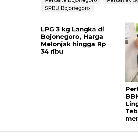
Pertalite Bojonegoro
Pertamax B
SPBU Bojonegoro
LPG 3 kg Langka di
Bojonegoro, Harga
Melonjak hingga Rp
34 ribu
Per
BB
Lin
Teb
men