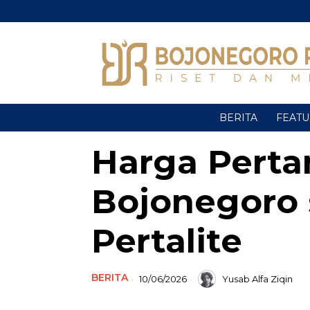
BERITA
FEAT
Harga Perta
Bojonegoro 
Pertalite
BERITA
10/06/2026
Yusab Alfa Ziqin