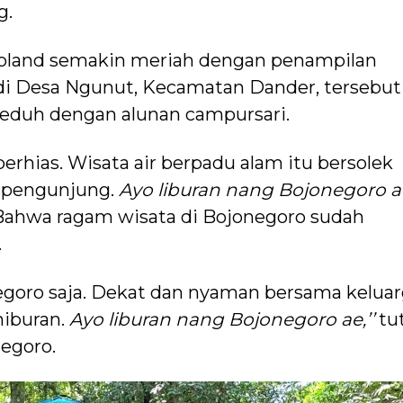
g.
goland semakin meriah dengan penampilan
 di Desa Ngunut, Kecamatan Dander, tersebut
duh dengan alunan campursari.
rhias. Wisata air berpadu alam itu bersolek
 pengunjung.
Ayo liburan nang Bojonegoro a
 Bahwa ragam wisata di Bojonegoro sudah
.
egoro saja. Dekat dan nyaman bersama keluar
hiburan.
Ayo liburan nang Bojonegoro ae,’’
tu
negoro.