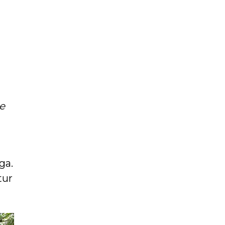
e
ga.
tur