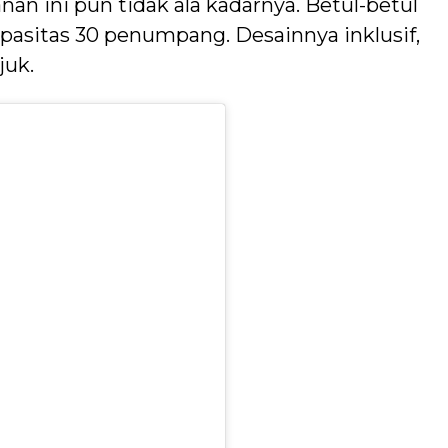
an ini pun tidak ala kadarnya. Betul-betul
asitas 30 penumpang. Desainnya inklusif,
juk.