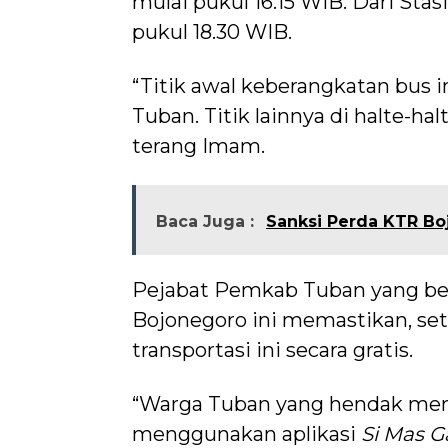
mulai pukul 16.15 WIB. Dari St
pukul 18.30 WIB.
“Titik awal keberangkatan bus i
Tuban. Titik lainnya di halte-ha
terang Imam.
Baca Juga :
Sanksi Perda KTR Boj
Pejabat Pemkab Tuban yang berd
Bojonegoro ini memastikan, se
transportasi ini secara gratis.
“Warga Tuban yang hendak men
menggunakan aplikasi
Si Mas 