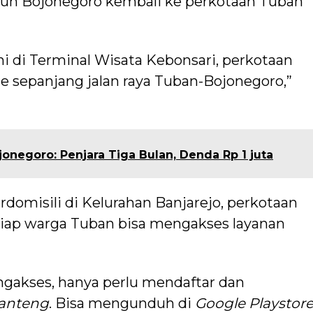
asiun Bojonegoro kembali ke perkotaan Tuban
ni di Terminal Wisata Kebonsari, perkotaan
lte sepanjang jalan raya Tuban-Bojonegoro,”
onegoro: Penjara Tiga Bulan, Denda Rp 1 juta
omisili di Kelurahan Banjarejo, perkotaan
tiap warga Tuban bisa mengakses layanan
gakses, hanya perlu mendaftar dan
Ganteng
. Bisa mengunduh di
Google Playstor