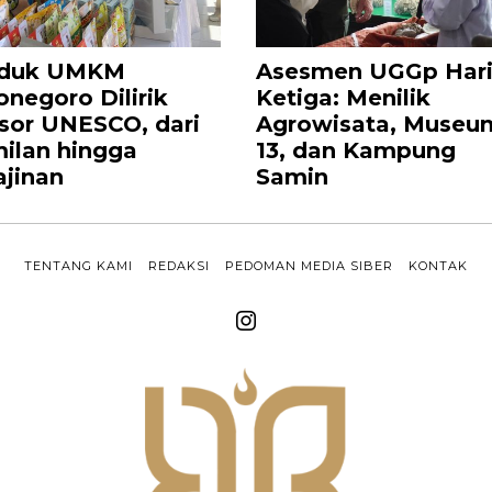
oduk UMKM
Asesmen UGGp Har
onegoro Dilirik
Ketiga: Menilik
sor UNESCO, dari
Agrowisata, Museu
ilan hingga
13, dan Kampung
ajinan
Samin
TENTANG KAMI
REDAKSI
PEDOMAN MEDIA SIBER
KONTAK