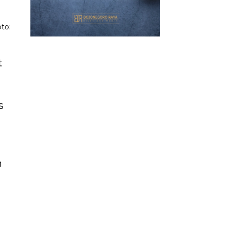
to:
t
s
n