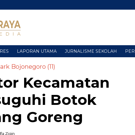
URES
LAPORAN UTAMA
JURNALISME SEKOLAH
PER
rk Bojonegoro (11)
tor Kecamatan
suguhi Botok
ang Goreng
fa Ziqin