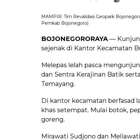
MAMPIR: Tim Revalidasi Geopark Bojonegoro s
Pemkab Bojonegoro)
BOJONEGORORAYA
— Kunjung
sejenak di Kantor Kecamatan Bu
Melepas lelah pasca mengunju
dan Sentra Kerajinan Batik sert
Temayang.
Di kantor kecamatan berfasad l
khas setempat. Mulai botok, pe
goreng.
Mirawati Sudjono dan Meliawa