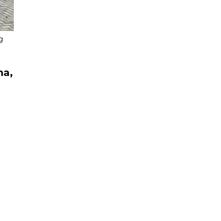
g
ma,