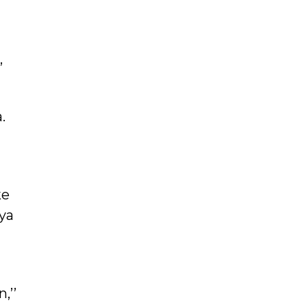
,
.
ke
ya
,’’