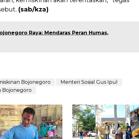
saran, kemiskinan akan terentaskan,’’ tegas
sebut.
(sab/kza)
jonegoro Raya: Mendaras Peran Humas,
miskinan Bojonegoro
Menteri Sosial Gus Ipul
n Bojonegoro