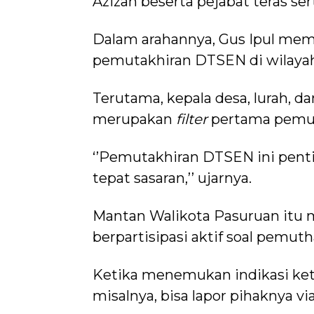
Azizah beserta pejabat teras se
Dalam arahannya, Gus Ipul memi
pemutakhiran DTSEN di wilaya
Terutama, kepala desa, lurah, 
merupakan
filter
pertama pemut
‘’Pemutakhiran DTSEN ini penti
tepat sasaran,’’ ujarnya.
Mantan Walikota Pasuruan itu 
berpartisipasi aktif soal pemut
Ketika menemukan indikasi ket
misalnya, bisa lapor pihaknya vi