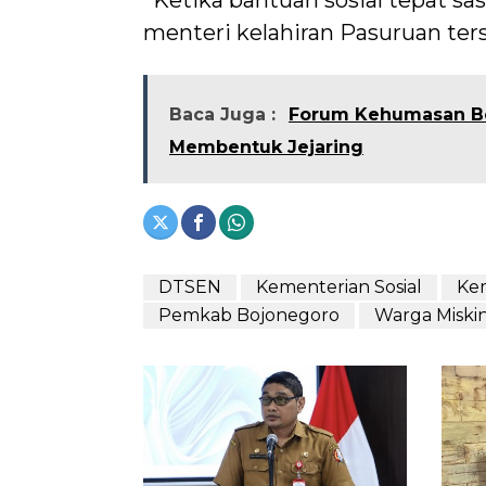
‘’Ketika bantuan sosial tepat sa
menteri kelahiran Pasuruan ter
Baca Juga :
Forum Kehumasan Bo
Membentuk Jejaring
DTSEN
Kementerian Sosial
Ke
Pemkab Bojonegoro
Warga Miski