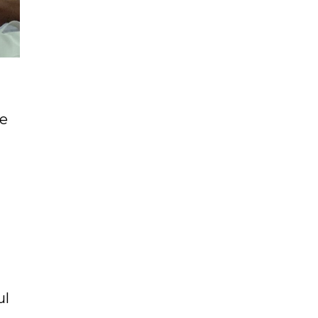
ke
ul