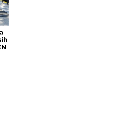
a
sih
EN