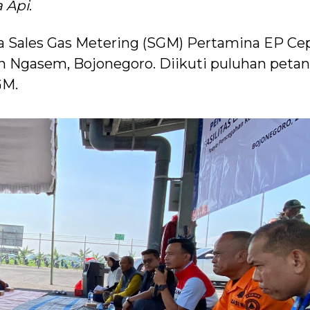
 Api
.
ea Sales Gas Metering (SGM) Pertamina EP Ce
n Ngasem, Bojonegoro. Diikuti puluhan petan
GM.