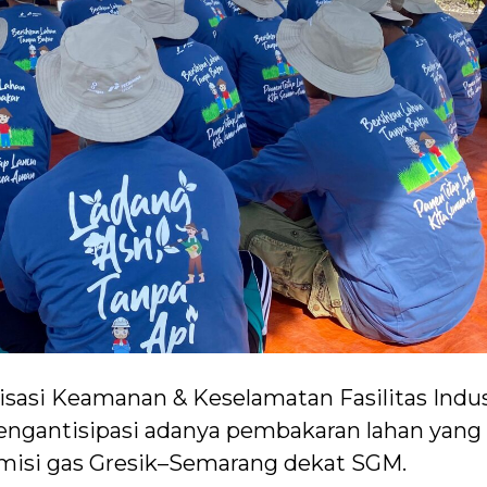
isasi Keamanan & Keselamatan Fasilitas Indus
 mengantisipasi adanya pembakaran lahan yang
misi gas Gresik–Semarang dekat SGM.