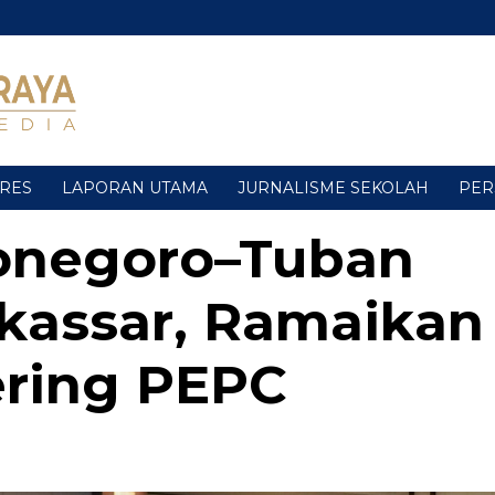
URES
LAPORAN UTAMA
JURNALISME SEKOLAH
PER
jonegoro–Tuban
akassar, Ramaikan
ering PEPC