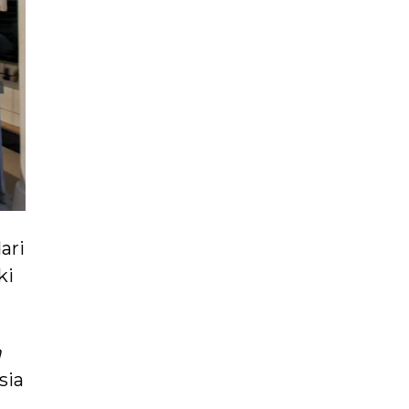
ari
ki
a
sia