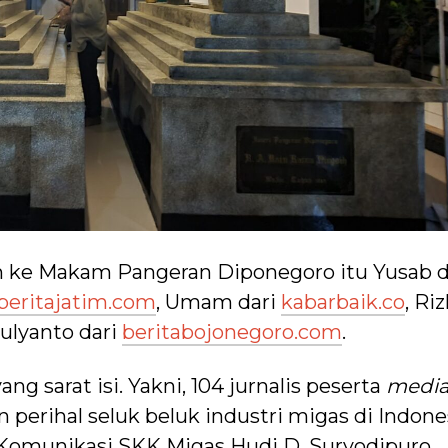
ah ke Makam Pangeran Diponegoro itu Yusab d
beritajatim.com
, Umam dari
kabarbaik.co
, Riz
Mulyanto dari
beritabojonegoro.com
.
ang sarat isi. Yakni, 104 jurnalis peserta
medi
perihal seluk beluk industri migas di Indone
 Komunikasi SKK Migas Hudi D. Suryodipuro.