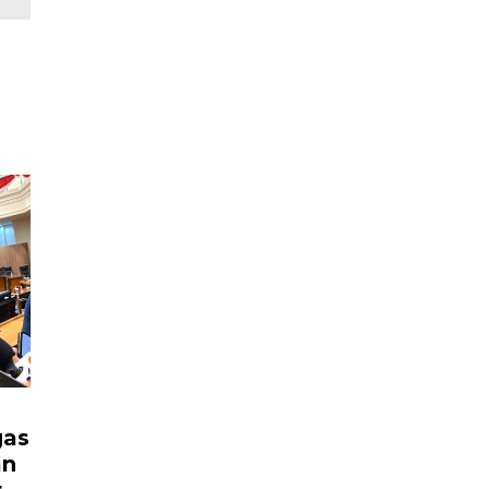
gas
an