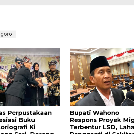
egoro
as Perpustakaan
Bupati Wahono
esiasi Buku
Respons Proyek Mi
oriografi Ki
Terbentur LSD, Lah