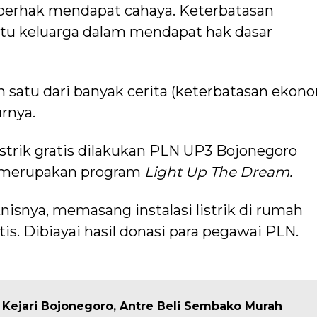
berhak mendapat cahaya. Keterbatasan
tu keluarga dalam mendapat hak dasar
h satu dari banyak cerita (keterbatasan ekono
urnya.
strik gratis dilakukan PLN UP3 Bojonegoro
u merupakan program
Light Up The Dream.
isnya, memasang instalasi listrik di rumah
tis. Dibiayai hasil donasi para pegawai PLN.
 Kejari Bojonegoro, Antre Beli Sembako Murah