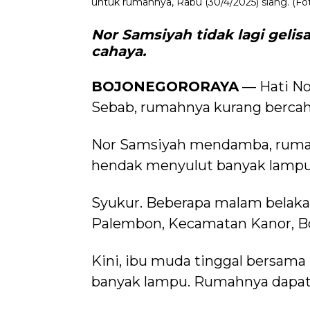
untuk rumahnya, Rabu (30/4/2025) siang. (Fo
Nor Samsiyah tidak lagi
gelisa
cahaya.
BOJONEGORORAYA
— Hati Nor
Sebab, rumahnya kurang bercah
Nor Samsiyah mendamba, rumah
hendak menyulut banyak lampu.
Syukur. Beberapa malam belakan
Palembon, Kecamatan Kanor, Boj
Kini, ibu muda tinggal bersama 
banyak lampu. Rumahnya dapat 