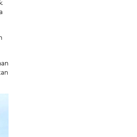
k
.
a
h
han
tan