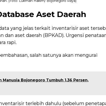
lahan. (Foto: Lukman Hakim/ Bojonegoro Raya)
atabase Aset Daerah
a yang jelas terkait inventarisir aset terse
an dan aset daerah (BPKAD). Urgensi penataa
a rapi.
embahasan, salah satunya akan mengurai
 Manusia Bojonegoro Tumbuh 1,36 Persen,
ventarisir terlebih dahulu (sebelum penetap