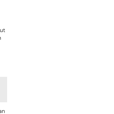
but
n
an