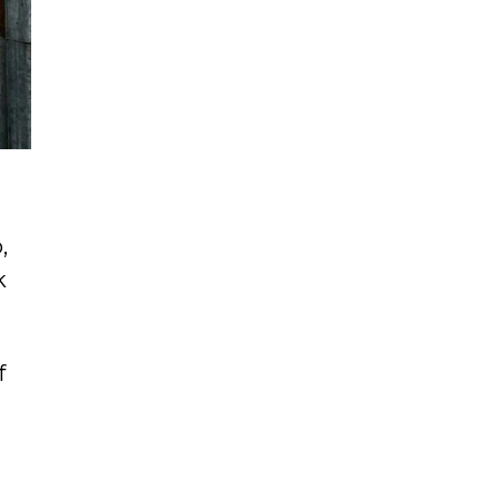
,
k
f