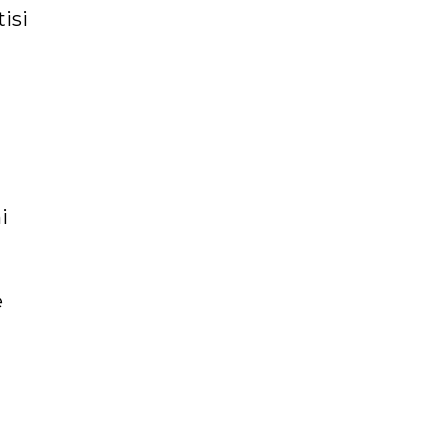
isi
i
e