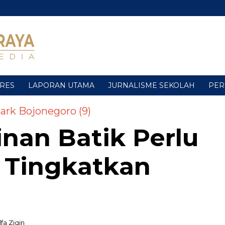
URES
LAPORAN UTAMA
JURNALISME SEKOLAH
PER
ark Bojonegoro (9)
inan Batik Perlu
, Tingkatkan
fa Ziqin