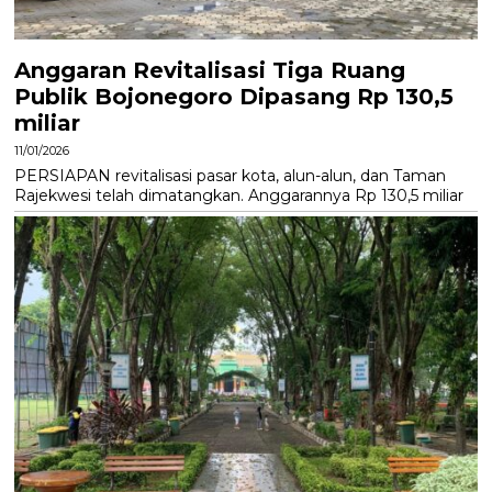
Anggaran Revitalisasi Tiga Ruang
Publik Bojonegoro Dipasang Rp 130,5
miliar
11/01/2026
PERSIAPAN revitalisasi pasar kota, alun-alun, dan Taman
Rajekwesi telah dimatangkan. Anggarannya Rp 130,5 miliar