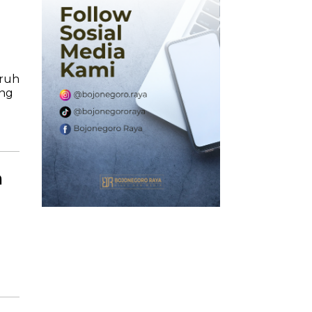
aruh
ang
n