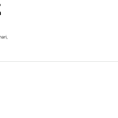
o
n
ari,