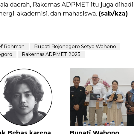
pala daerah, Rakernas ADPMET itu juga dihadi
nergi, akademisi, dan mahasiswa.
(sab/kza)
ief Rohman
Bupati Bojonegoro Setyo Wahono
egoro
Rakernas ADPMET 2025
ak Bebas karena
Bupati Wahono