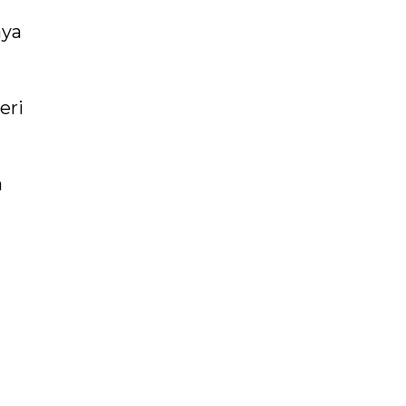
aya
eri
a