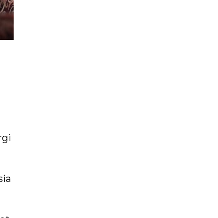
rgi
sia