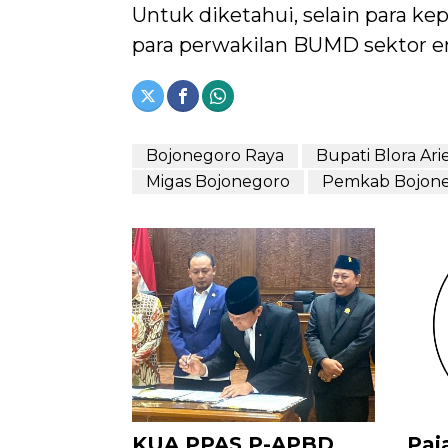
Untuk diketahui, selain para ke
para perwakilan BUMD sektor e
Bojonegoro Raya
Bupati Blora Ar
Migas Bojonegoro
Pemkab Bojon
KUA PPAS P-APBD
Paj