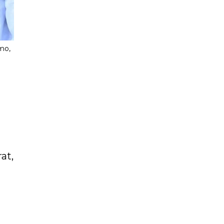
mo,
at,