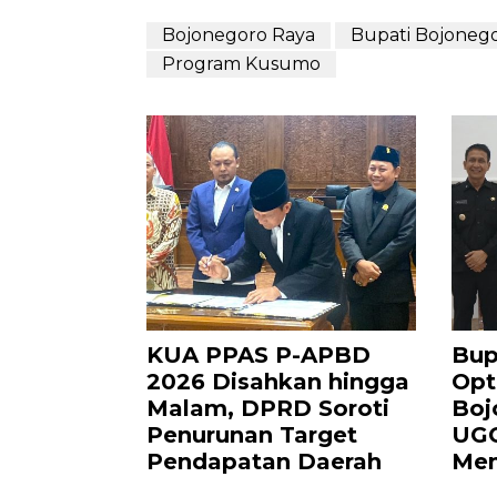
Bojonegoro Raya
Bupati Bojoneg
Program Kusumo
KUA PPAS P-APBD
Bup
2026 Disahkan hingga
Opt
Malam, DPRD Soroti
Boj
Penurunan Target
UGG
Pendapatan Daerah
Mem