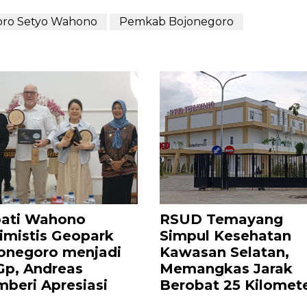
oro Setyo Wahono
Pemkab Bojonegoro
ati Wahono
RSUD Temayang
imistis Geopark
Simpul Kesehatan
onegoro menjadi
Kawasan Selatan,
p, Andreas
Memangkas Jarak
beri Apresiasi
Berobat 25 Kilomet