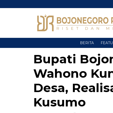
BERITA
FEAT
Bupati Bojo
Wahono Kun
Desa, Reali
Kusumo