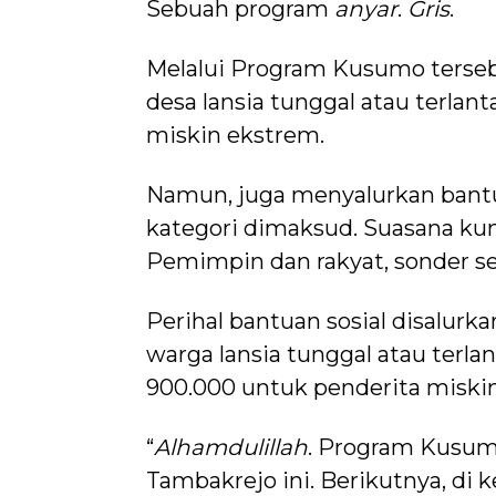
Sebuah program
anyar
.
Gris
.
Melalui Program Kusumo terseb
desa lansia tunggal atau terlant
miskin ekstrem.
Namun, juga menyalurkan bantu
kategori dimaksud. Suasana ku
Pemimpin dan rakyat, sonder se
Perihal bantuan sosial disalurk
warga lansia tunggal atau terla
900.000 untuk penderita miski
“
Alhamdulillah
. Program Kusumo
Tambakrejo ini. Berikutnya, di k