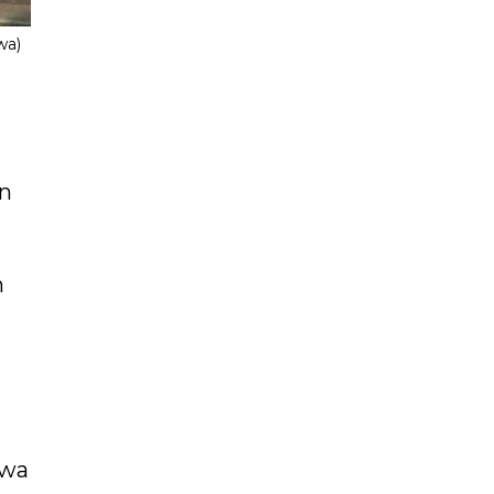
wa)
an
h
awa