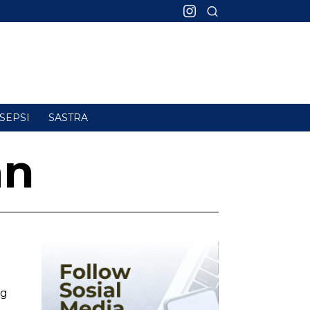
SEPSI
SASTRA
an
ng