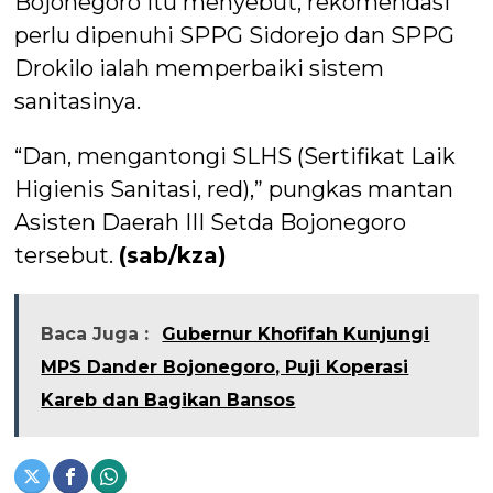
Bojonegoro itu menyebut, rekomendasi
perlu dipenuhi SPPG Sidorejo dan SPPG
Drokilo ialah memperbaiki sistem
sanitasinya.
“Dan, mengantongi SLHS (Sertifikat Laik
Higienis Sanitasi, red),” pungkas mantan
Asisten Daerah III Setda Bojonegoro
tersebut.
(sab/kza)
Baca Juga :
Gubernur Khofifah Kunjungi
MPS Dander Bojonegoro, Puji Koperasi
Kareb dan Bagikan Bansos