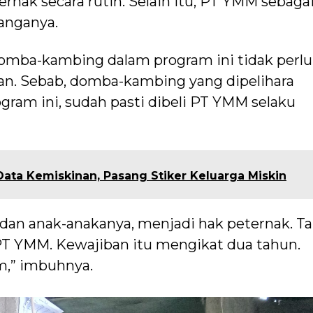
ternak secara rutin. Selain itu, PT YMM sebaga
ranganya.
k domba-kambing dalam program ini tidak perlu
lan. Sebab, domba-kambing yang dipelihara
gram ini, sudah pasti dibeli PT YMM selaku
Data Kemiskinan, Pasang Stiker Keluarga Miskin
an anak-anakanya, menjadi hak peternak. Ta
PT YMM. Kewajiban itu mengikat dua tahun.
m,” imbuhnya.