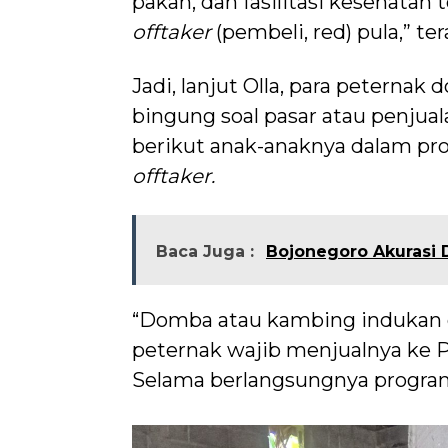
pakan, dan fasilitasi kesehatan 
offtaker
(pembeli, red) pula,” te
Jadi, lanjut Olla, para peterna
bingung soal pasar atau penjua
berikut anak-anaknya dalam pro
offtaker.
Baca Juga :
Bojonegoro Akurasi 
“Domba atau kambing indukan d
peternak wajib menjualnya ke 
Selama berlangsungnya progra