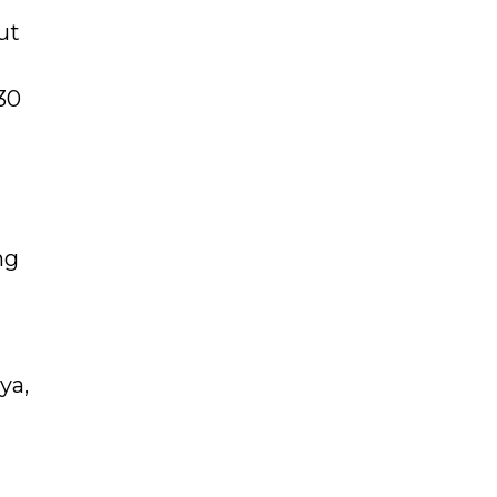
ut
30
ng
ya,