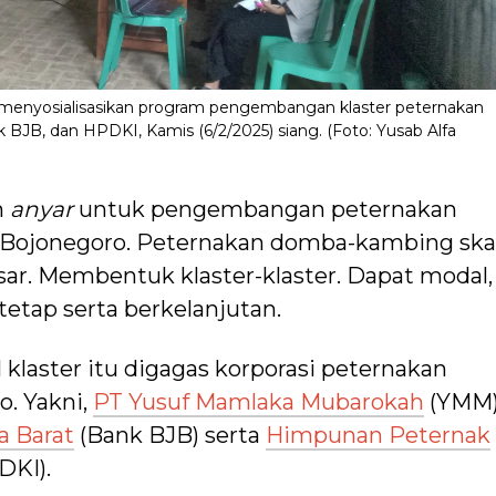
menyosialisasikan program pengembangan klaster peternakan
B, dan HPDKI, Kamis (6/2/2025) siang. (Foto: Yusab Alfa
m
anyar
untuk pengembangan peternakan
i Bojonegoro. Peternakan domba-kambing ska
esar. Membentuk klaster-klaster. Dapat modal,
etap serta berkelanjutan.
aster itu digagas korporasi peternakan
. Yakni,
PT Yusuf Mamlaka Mubarokah
(YMM)
a Barat
(Bank BJB) serta
Himpunan Peternak
DKI).