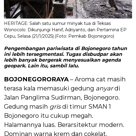
HERITAGE: Salah satu sumur minyak tua di Teksas
Wonocolo. Dikunjungi Hanif, Adriyanto, dan Pertamina EP
Cepu, Selasa (21/1/2025).(Foto: Pemkab Bojonegoro)
Pengembangan pariwisata di Bojonegoro tahun
ini lebih tersegmentasi. Tugas disbudpar akan
lebih banyak bergerak menyesuaikan agenda
geopark. Lain itu, sambil lalu.
BOJONEGORORAYA
– Aroma cat masih
terasa kala memasuki gedung
anyar
di
Jalan Panglima Sudirman, Bojonegoro.
Gedung masih
gris
di timur SMAN 1
Bojonegoro itu cukup megah.
Halamannya luas. Berarsitektur modern.
Dominan warna krem dan cokelat.