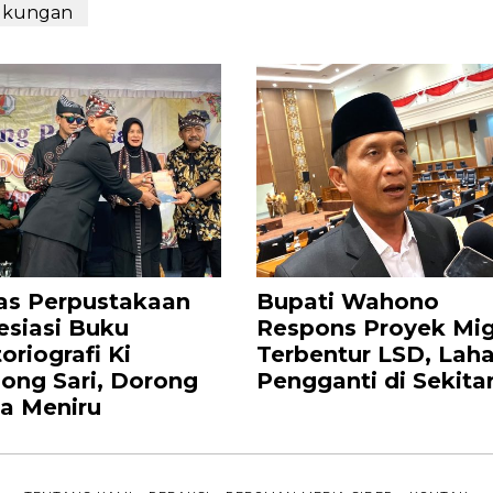
gkungan
as Perpustakaan
Bupati Wahono
esiasi Buku
Respons Proyek Mi
oriografi Ki
Terbentur LSD, Lah
ong Sari, Dorong
Pengganti di Sekita
a Meniru