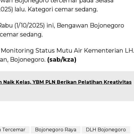
wan Bojonegoro tercemar pada Selasa
2025) lalu. Kategori cemar sedang.
Rabu (1/10/2025) ini, Bengawan Bojonegoro
a cemar sedang.
e Monitoring Status Mutu Air Kementerian LH
an, Bojonegoro.
(sab/kza)
Naik Kelas, YBM PLN Berikan Pelatihan Kreativitas
 Tercemar
Bojonegoro Raya
DLH Bojonegoro