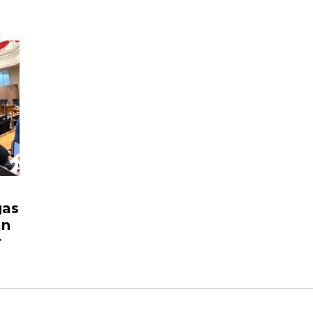
gas
an
r