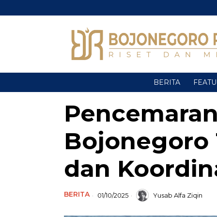
BERITA
FEAT
Pencemaran
Bojonegoro 
dan Koordina
BERITA
01/10/2025
Yusab Alfa Ziqin