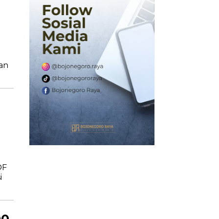
an
OF
i
00