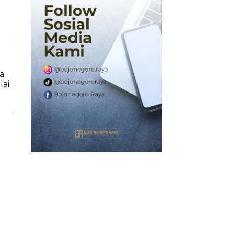
a
lai